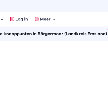
Log in
Meer
lknooppunten in Börgermoor (Landkreis Emsland)