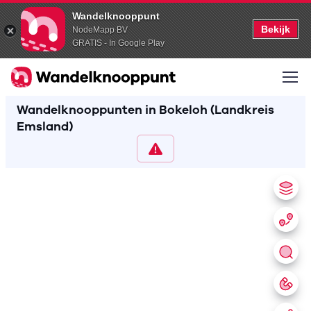
Wandelknooppunt
Bekijk
NodeMapp BV
GRATIS - In Google Play
Wandelknooppunten in Bokeloh (Landkreis
Emsland)