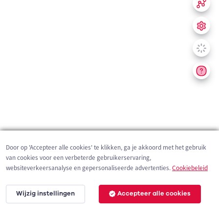
Door op 'Accepteer alle cookies' te klikken, ga je akkoord met het gebruik
van cookies voor een verbeterde gebruikerservaring,
websiteverkeersanalyse en gepersonaliseerde advertenties.
Cookiebeleid
Wijzig instellingen
Accepteer alle cookies
200 m
©
OpenStreetMap
contributors,
Tracestrack