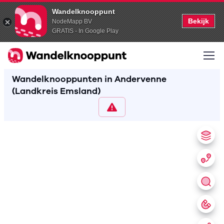
Wandelknooppunt
Bekijk
NodeMapp BV
GRATIS - In Google Play
Wandelknooppunten in Andervenne
(Landkreis Emsland)