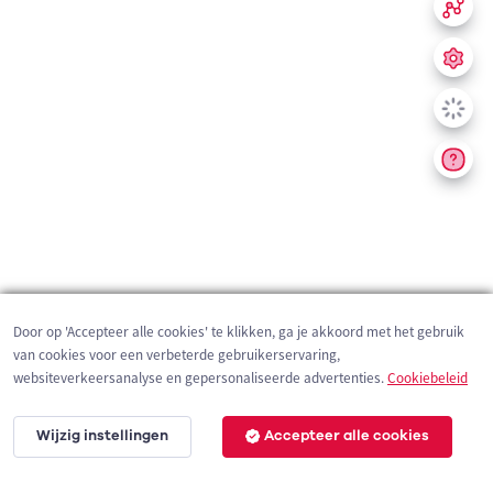
Door op 'Accepteer alle cookies' te klikken, ga je akkoord met het gebruik
van cookies voor een verbeterde gebruikerservaring,
websiteverkeersanalyse en gepersonaliseerde advertenties.
Cookiebeleid
Wijzig instellingen
Accepteer alle cookies
200 m
©
OpenStreetMap
contributors,
Tracestrack