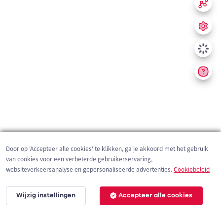
Door op 'Accepteer alle cookies' te klikken, ga je akkoord met het gebruik
van cookies voor een verbeterde gebruikerservaring,
websiteverkeersanalyse en gepersonaliseerde advertenties.
Cookiebeleid
Wijzig instellingen
Accepteer alle cookies
200 m
©
OpenStreetMap
contributors,
Tracestrack