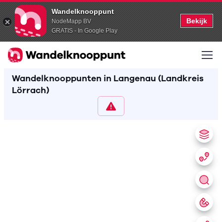
Wandelknooppunt
Bekijk
NodeMapp BV
GRATIS - In Google Play
Wandelknooppunten in Langenau (Landkreis
Lörrach)