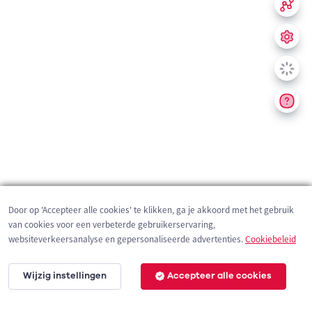
Door op 'Accepteer alle cookies' te klikken, ga je akkoord met het gebruik
van cookies voor een verbeterde gebruikerservaring,
websiteverkeersanalyse en gepersonaliseerde advertenties.
Cookiebeleid
Wijzig instellingen
Accepteer alle cookies
200 m
©
OpenStreetMap
contributors,
Tracestrack