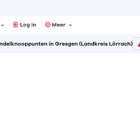
Log in
Meer
delknooppunten in Gresgen (Landkreis Lörrach)