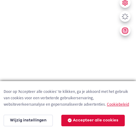
Door op 'Accepteer alle cookies' te klikken, ga je akkoord met het gebruik
van cookies voor een verbeterde gebruikerservaring,
websiteverkeersanalyse en gepersonaliseerde advertenties.
Cookiebeleid
Wijzig instellingen
Accepteer alle cookies
200 m
©
OpenStreetMap
contributors,
Tracestrack