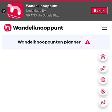
Wandelknooppunt
Bekijk
NodeMapp BV
GRATIS - In Google Play
Wandelknooppunten planner