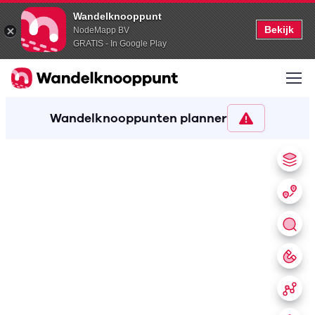
Wandelknooppunt
Bekijk
NodeMapp BV
GRATIS - In Google Play
Wandelknooppunten planner