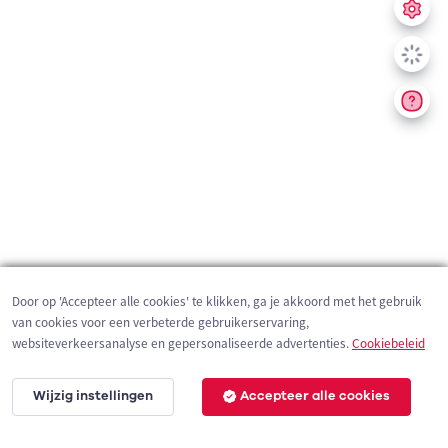
Door op 'Accepteer alle cookies' te klikken, ga je akkoord met het gebruik
van cookies voor een verbeterde gebruikerservaring,
websiteverkeersanalyse en gepersonaliseerde advertenties.
Cookiebeleid
Wijzig instellingen
Accepteer alle cookies
200 m
©
OpenStreetMap
contributors,
Tracestrack