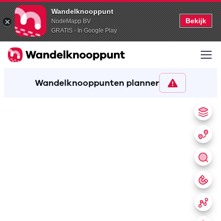
Wandelknooppunt
Bekijk
NodeMapp BV
GRATIS - In Google Play
Wandelknooppunten planner