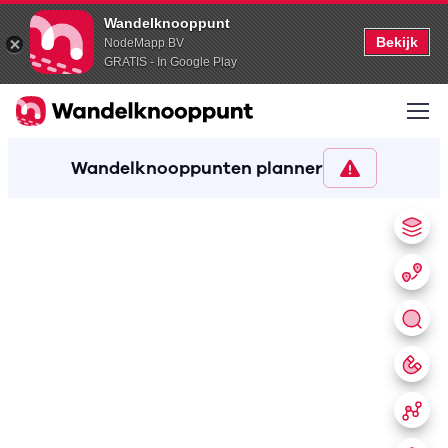
Wandelknooppunt
Bekijk
NodeMapp BV
GRATIS - In Google Play
Wandelknooppunten planner