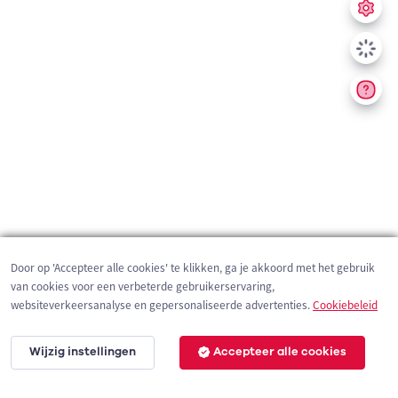
Door op 'Accepteer alle cookies' te klikken, ga je akkoord met het gebruik
van cookies voor een verbeterde gebruikerservaring,
websiteverkeersanalyse en gepersonaliseerde advertenties.
Cookiebeleid
Wijzig instellingen
Accepteer alle cookies
200 m
©
OpenStreetMap
contributors,
Tracestrack