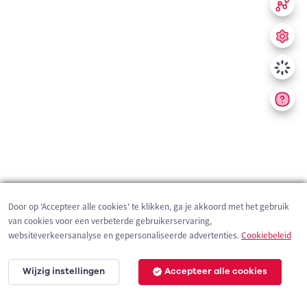
Door op 'Accepteer alle cookies' te klikken, ga je akkoord met het gebruik
van cookies voor een verbeterde gebruikerservaring,
websiteverkeersanalyse en gepersonaliseerde advertenties.
Cookiebeleid
Wijzig instellingen
Accepteer alle cookies
200 m
©
OpenStreetMap
contributors,
Tracestrack