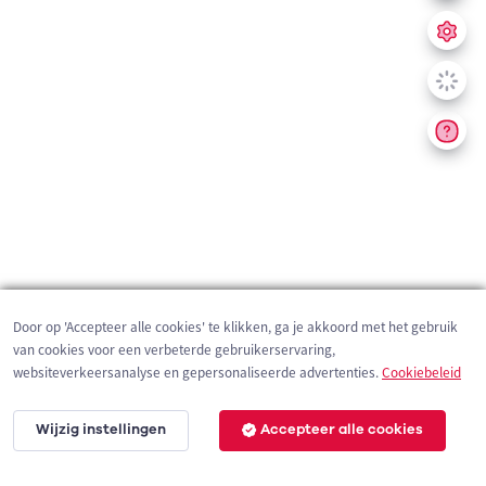
Door op 'Accepteer alle cookies' te klikken, ga je akkoord met het gebruik
van cookies voor een verbeterde gebruikerservaring,
websiteverkeersanalyse en gepersonaliseerde advertenties.
Cookiebeleid
Wijzig instellingen
Accepteer alle cookies
200 m
©
OpenStreetMap
contributors,
Tracestrack