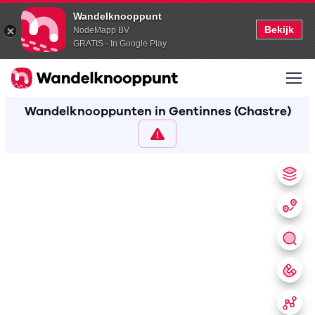
Wandelknooppunt
Bekijk
NodeMapp BV
GRATIS - In Google Play
Wandelknooppunten in Gentinnes (Chastre)