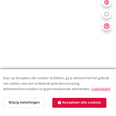
Door op 'Accepteer alle cookies' te klikken, ga je akkoord met het gebruik
van cookies voor een verbeterde gebruikerservaring,
websiteverkeersanalyse en gepersonaliseerde advertenties.
Cookiebeleid
Wijzig instellingen
Accepteer alle cookies
200 m
©
OpenStreetMap
contributors,
Tracestrack