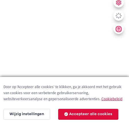
Door op 'Accepteer alle cookies' te klikken, ga je akkoord met het gebruik
van cookies voor een verbeterde gebruikerservaring,
websiteverkeersanalyse en gepersonaliseerde advertenties.
Cookiebeleid
Wijzig instellingen
Accepteer alle cookies
200 m
©
OpenStreetMap
contributors,
Tracestrack