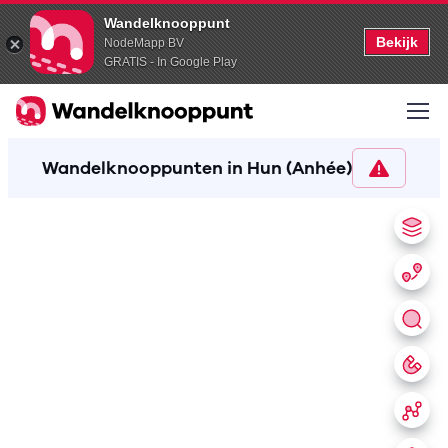
Wandelknooppunt
Bekijk
NodeMapp BV
GRATIS - In Google Play
Wandelknooppunten in Hun (Anhée)