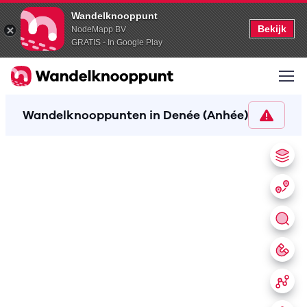
Wandelknooppunt
Bekijk
NodeMapp BV
GRATIS - In Google Play
Wandelknooppunten in Denée (Anhée)