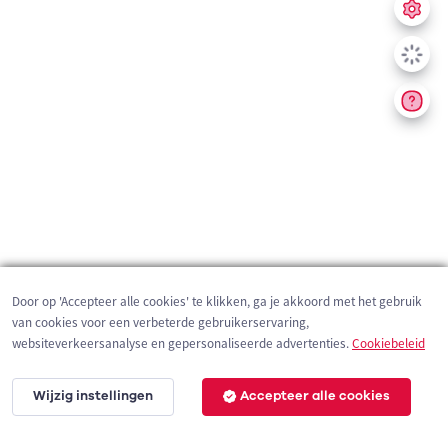
Door op 'Accepteer alle cookies' te klikken, ga je akkoord met het gebruik
van cookies voor een verbeterde gebruikerservaring,
websiteverkeersanalyse en gepersonaliseerde advertenties.
Cookiebeleid
Wijzig instellingen
Accepteer alle cookies
200 m
©
OpenStreetMap
contributors,
Tracestrack