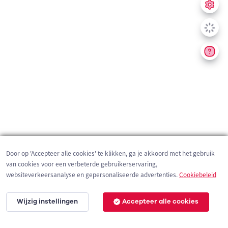
Door op 'Accepteer alle cookies' te klikken, ga je akkoord met het gebruik
van cookies voor een verbeterde gebruikerservaring,
websiteverkeersanalyse en gepersonaliseerde advertenties.
Cookiebeleid
Wijzig instellingen
Accepteer alle cookies
200 m
©
OpenStreetMap
contributors,
Tracestrack