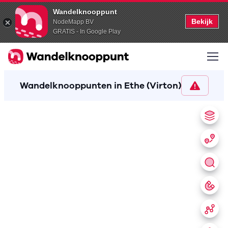
Wandelknooppunt
Bekijk
NodeMapp BV
GRATIS - In Google Play
Wandelknooppunten in Ethe (Virton)