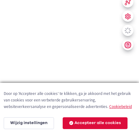
Door op 'Accepteer alle cookies' te klikken, ga je akkoord met het gebruik
van cookies voor een verbeterde gebruikerservaring,
websiteverkeersanalyse en gepersonaliseerde advertenties.
Cookiebeleid
Wijzig instellingen
Accepteer alle cookies
200 m
©
OpenStreetMap
contributors,
Tracestrack