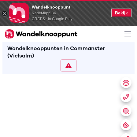
Wandelknooppunt
Bekijk
NodeMapp BV
GRATIS - In Google Play
Wandelknooppunten in Commanster
(Vielsalm)