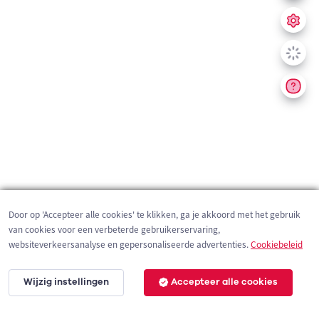
Door op 'Accepteer alle cookies' te klikken, ga je akkoord met het gebruik
van cookies voor een verbeterde gebruikerservaring,
websiteverkeersanalyse en gepersonaliseerde advertenties.
Cookiebeleid
Wijzig instellingen
Accepteer alle cookies
200 m
©
OpenStreetMap
contributors,
Tracestrack