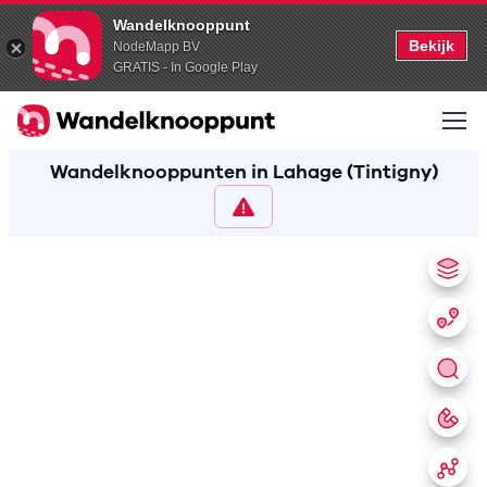
Wandelknooppunt
Bekijk
NodeMapp BV
GRATIS - In Google Play
Wandelknooppunten in Lahage (Tintigny)