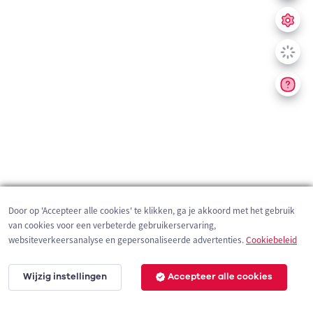
Door op 'Accepteer alle cookies' te klikken, ga je akkoord met het gebruik
van cookies voor een verbeterde gebruikerservaring,
websiteverkeersanalyse en gepersonaliseerde advertenties.
Cookiebeleid
Wijzig instellingen
Accepteer alle cookies
200 m
©
OpenStreetMap
contributors,
Tracestrack