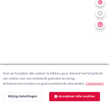
Door op 'Accepteer alle cookies' te klikken, ga je akkoord met het gebruik
van cookies voor een verbeterde gebruikerservaring,
websiteverkeersanalyse en gepersonaliseerde advertenties.
Cookiebeleid
Wijzig instellingen
Accepteer alle cookies
200 m
©
OpenStreetMap
contributors,
Tracestrack