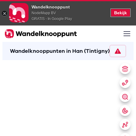
Wandelknooppunt
Bekijk
NodeMapp BV
GRATIS - In Google Play
Wandelknooppunten in Han (Tintigny)