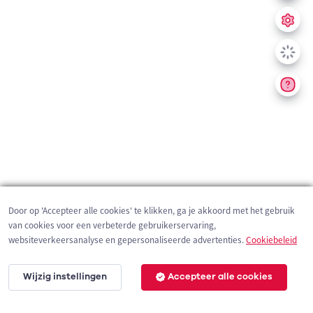
Door op 'Accepteer alle cookies' te klikken, ga je akkoord met het gebruik
van cookies voor een verbeterde gebruikerservaring,
websiteverkeersanalyse en gepersonaliseerde advertenties.
Cookiebeleid
Wijzig instellingen
Accepteer alle cookies
200 m
©
OpenStreetMap
contributors,
Tracestrack