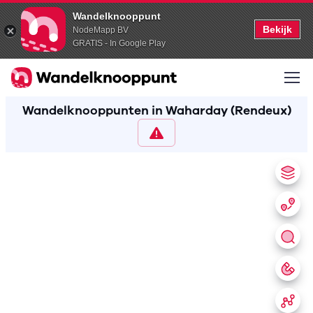
Wandelknooppunt
Bekijk
NodeMapp BV
GRATIS - In Google Play
Wandelknooppunten in Waharday (Rendeux)