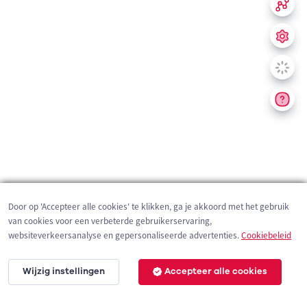
Door op 'Accepteer alle cookies' te klikken, ga je akkoord met het gebruik
van cookies voor een verbeterde gebruikerservaring,
websiteverkeersanalyse en gepersonaliseerde advertenties.
Cookiebeleid
Wijzig instellingen
Accepteer alle cookies
200 m
©
OpenStreetMap
contributors,
Tracestrack