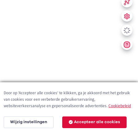
Door op 'Accepteer alle cookies' te klikken, ga je akkoord met het gebruik
van cookies voor een verbeterde gebruikerservaring,
websiteverkeersanalyse en gepersonaliseerde advertenties.
Cookiebeleid
Wijzig instellingen
Accepteer alle cookies
200 m
©
OpenStreetMap
contributors,
Tracestrack