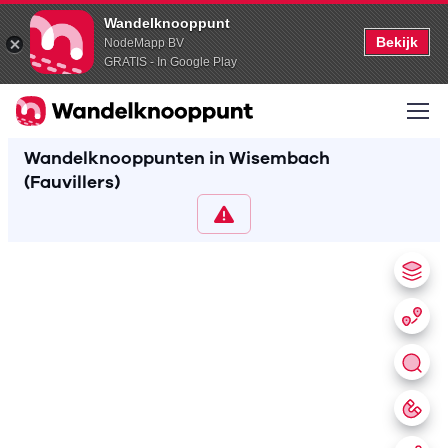
Wandelknooppunt
Bekijk
NodeMapp BV
GRATIS - In Google Play
Wandelknooppunten in Wisembach
(Fauvillers)