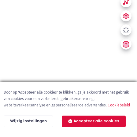
Door op 'Accepteer alle cookies' te klikken, ga je akkoord met het gebruik
van cookies voor een verbeterde gebruikerservaring,
websiteverkeersanalyse en gepersonaliseerde advertenties.
Cookiebeleid
Wijzig instellingen
Accepteer alle cookies
200 m
©
OpenStreetMap
contributors,
Tracestrack