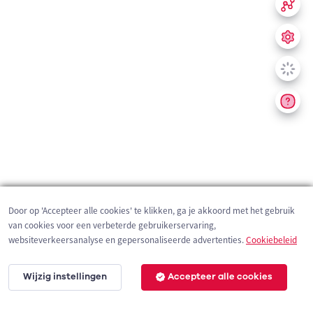
Door op 'Accepteer alle cookies' te klikken, ga je akkoord met het gebruik
van cookies voor een verbeterde gebruikerservaring,
websiteverkeersanalyse en gepersonaliseerde advertenties.
Cookiebeleid
Wijzig instellingen
Accepteer alle cookies
200 m
©
OpenStreetMap
contributors,
Tracestrack