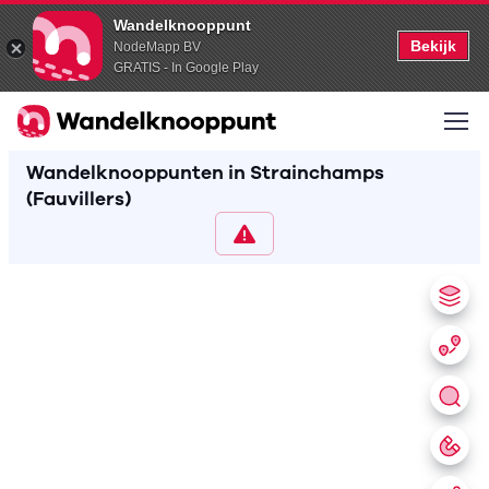
Wandelknooppunt
Bekijk
NodeMapp BV
GRATIS - In Google Play
Wandelknooppunten in Strainchamps
(Fauvillers)