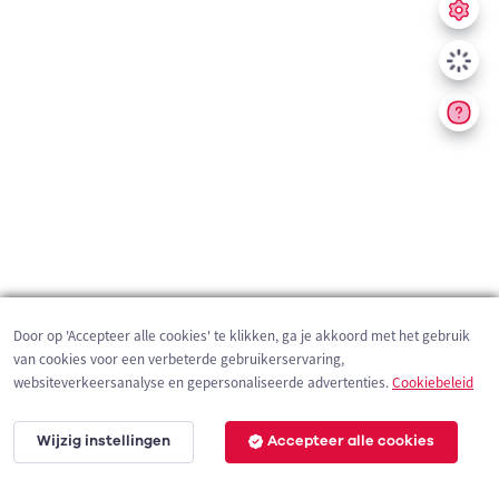
Door op 'Accepteer alle cookies' te klikken, ga je akkoord met het gebruik
van cookies voor een verbeterde gebruikerservaring,
websiteverkeersanalyse en gepersonaliseerde advertenties.
Cookiebeleid
Wijzig instellingen
Accepteer alle cookies
200 m
©
OpenStreetMap
contributors,
Tracestrack