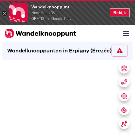
Wandelknooppunt
Bekijk
NodeMapp BV
GRATIS - In Google Play
Wandelknooppunten in Erpigny (Érezée)