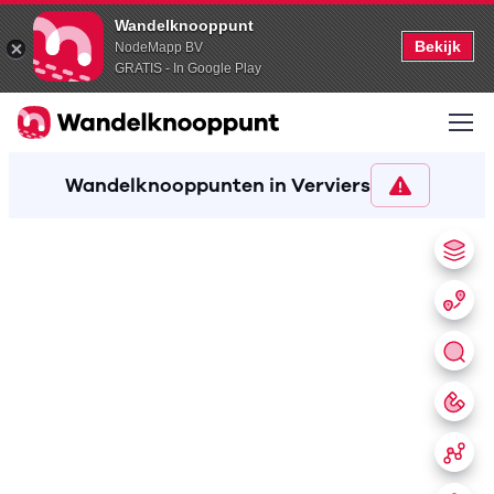
Wandelknooppunt
Bekijk
NodeMapp BV
GRATIS - In Google Play
Wandelknooppunten in Verviers