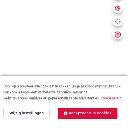
Door op 'Accepteer alle cookies' te klikken, ga je akkoord met het gebruik
van cookies voor een verbeterde gebruikerservaring,
websiteverkeersanalyse en gepersonaliseerde advertenties.
Cookiebeleid
Wijzig instellingen
Accepteer alle cookies
200 m
©
OpenStreetMap
contributors,
Tracestrack