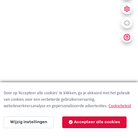
Door op 'Accepteer alle cookies' te klikken, ga je akkoord met het gebruik
van cookies voor een verbeterde gebruikerservaring,
websiteverkeersanalyse en gepersonaliseerde advertenties.
Cookiebeleid
Wijzig instellingen
Accepteer alle cookies
200 m
©
OpenStreetMap
contributors,
Tracestrack