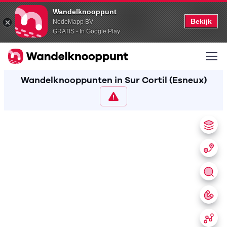
Wandelknooppunt
Bekijk
NodeMapp BV
GRATIS - In Google Play
Wandelknooppunten in Sur Cortil (Esneux)