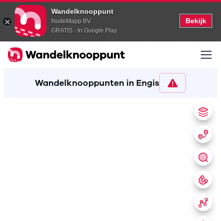
Wandelknooppunt
Bekijk
NodeMapp BV
GRATIS - In Google Play
Wandelknooppunten in Engis