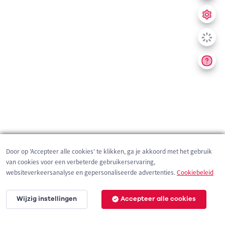
Door op 'Accepteer alle cookies' te klikken, ga je akkoord met het gebruik
van cookies voor een verbeterde gebruikerservaring,
websiteverkeersanalyse en gepersonaliseerde advertenties.
Cookiebeleid
Wijzig instellingen
Accepteer alle cookies
200 m
©
OpenStreetMap
contributors,
Tracestrack