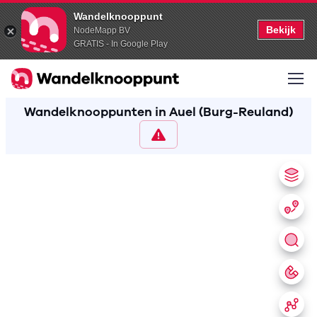
Wandelknooppunt
Bekijk
NodeMapp BV
GRATIS - In Google Play
Wandelknooppunten in Auel (Burg-Reuland)