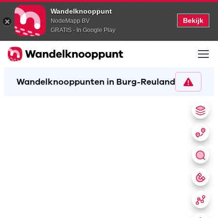
Wandelknooppunt
Bekijk
NodeMapp BV
GRATIS - In Google Play
Wandelknooppunten in Burg-Reuland