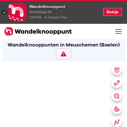
Wandelknooppunt
Bekijk
NodeMapp BV
GRATIS - In Google Play
Wandelknooppunten in Meuschemen (Baelen)