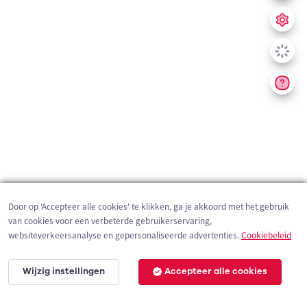
Door op 'Accepteer alle cookies' te klikken, ga je akkoord met het gebruik
van cookies voor een verbeterde gebruikerservaring,
websiteverkeersanalyse en gepersonaliseerde advertenties.
Cookiebeleid
Wijzig instellingen
Accepteer alle cookies
200 m
©
OpenStreetMap
contributors,
Tracestrack