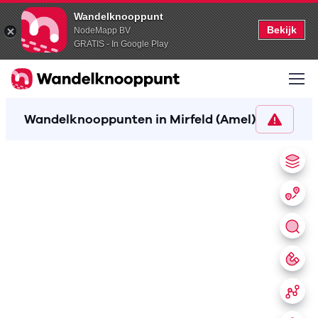
Wandelknooppunt
Bekijk
NodeMapp BV
GRATIS - In Google Play
Wandelknooppunten in Mirfeld (Amel)