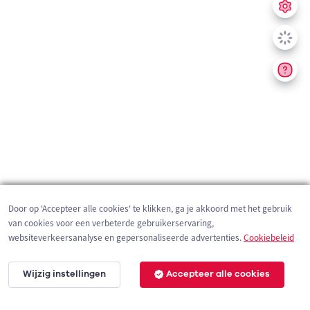
Door op 'Accepteer alle cookies' te klikken, ga je akkoord met het gebruik
van cookies voor een verbeterde gebruikerservaring,
websiteverkeersanalyse en gepersonaliseerde advertenties.
Cookiebeleid
Wijzig instellingen
Accepteer alle cookies
200 m
©
OpenStreetMap
contributors,
Tracestrack