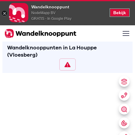
Wandelknooppunt
Bekijk
NodeMapp BV
GRATIS - In Google Play
Wandelknooppunten in La Houppe
(Vloesberg)