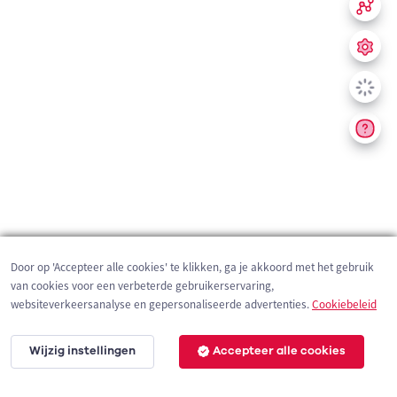
Door op 'Accepteer alle cookies' te klikken, ga je akkoord met het gebruik
van cookies voor een verbeterde gebruikerservaring,
websiteverkeersanalyse en gepersonaliseerde advertenties.
Cookiebeleid
Wijzig instellingen
Accepteer alle cookies
200 m
©
OpenStreetMap
contributors,
Tracestrack