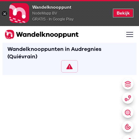
Wandelknooppunt
Bekijk
NodeMapp BV
GRATIS - In Google Play
Wandelknooppunten in Audregnies
(Quiévrain)