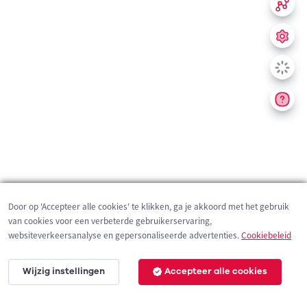
Door op 'Accepteer alle cookies' te klikken, ga je akkoord met het gebruik
van cookies voor een verbeterde gebruikerservaring,
websiteverkeersanalyse en gepersonaliseerde advertenties.
Cookiebeleid
Wijzig instellingen
Accepteer alle cookies
200 m
©
OpenStreetMap
contributors,
Tracestrack