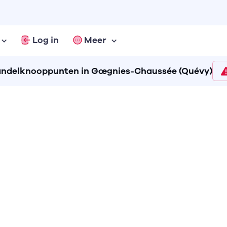
Log in
Meer
ndelknooppunten in Gœgnies-Chaussée (Quévy)