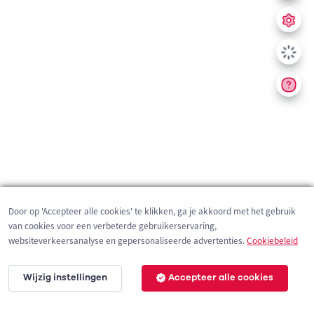
Door op 'Accepteer alle cookies' te klikken, ga je akkoord met het gebruik
van cookies voor een verbeterde gebruikerservaring,
websiteverkeersanalyse en gepersonaliseerde advertenties.
Cookiebeleid
Wijzig instellingen
Accepteer alle cookies
200 m
©
OpenStreetMap
contributors,
Tracestrack