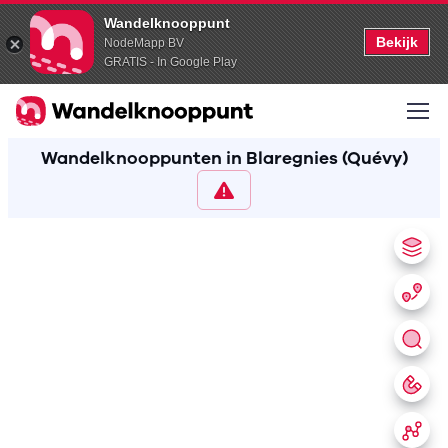
Wandelknooppunt
Bekijk
NodeMapp BV
GRATIS - In Google Play
Wandelknooppunten in Blaregnies (Quévy)