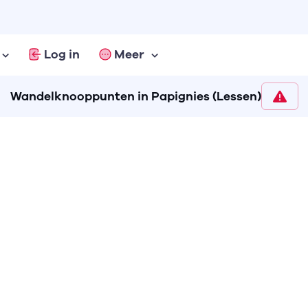
Log in
Meer
Wandelknooppunten in Papignies (Lessen)