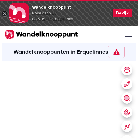
Wandelknooppunt
Bekijk
NodeMapp BV
GRATIS - In Google Play
Wandelknooppunten in Erquelinnes