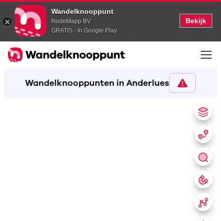
Wandelknooppunt
Bekijk
NodeMapp BV
GRATIS - In Google Play
Wandelknooppunten in Anderlues