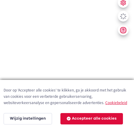
Door op 'Accepteer alle cookies' te klikken, ga je akkoord met het gebruik
van cookies voor een verbeterde gebruikerservaring,
websiteverkeersanalyse en gepersonaliseerde advertenties.
Cookiebeleid
Wijzig instellingen
Accepteer alle cookies
200 m
©
OpenStreetMap
contributors,
Tracestrack