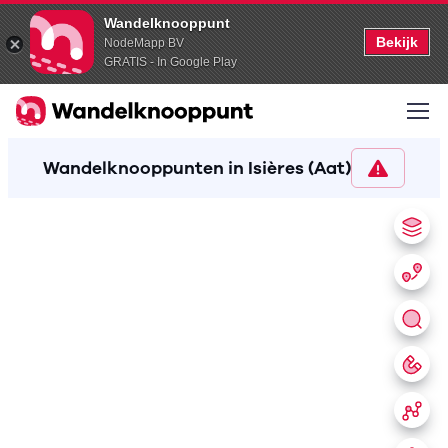
Wandelknooppunt
Bekijk
NodeMapp BV
GRATIS - In Google Play
Wandelknooppunten in Isières (Aat)