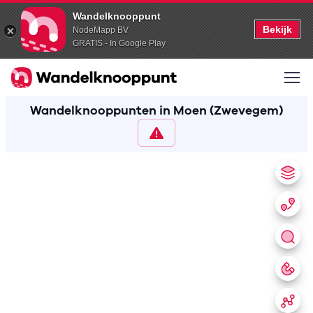
Wandelknooppunt
Bekijk
NodeMapp BV
GRATIS - In Google Play
Wandelknooppunten in Moen (Zwevegem)