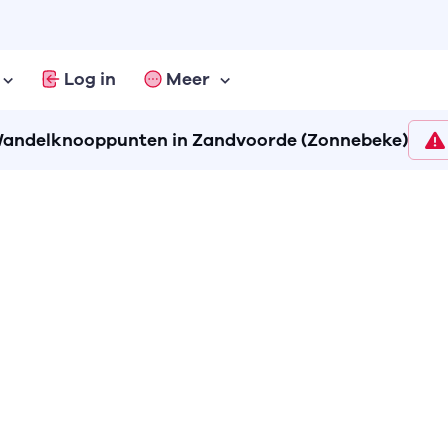
Log in
Meer
andelknooppunten in Zandvoorde (Zonnebeke)