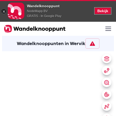
Wandelknooppunt
Bekijk
NodeMapp BV
GRATIS - In Google Play
Wandelknooppunten in Wervik