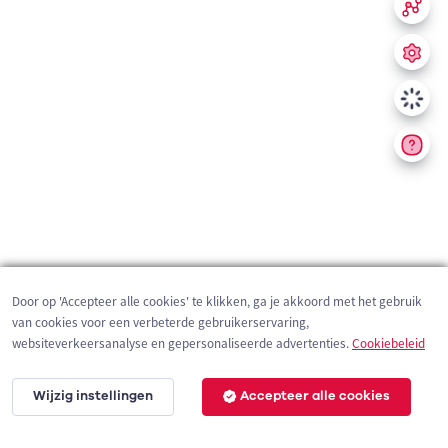
Door op 'Accepteer alle cookies' te klikken, ga je akkoord met het gebruik
van cookies voor een verbeterde gebruikerservaring,
websiteverkeersanalyse en gepersonaliseerde advertenties.
Cookiebeleid
Wijzig instellingen
Accepteer alle cookies
200 m
©
OpenStreetMap
contributors,
Tracestrack