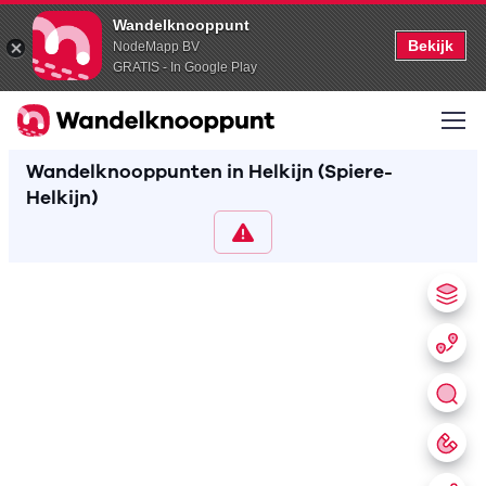
Wandelknooppunt
Bekijk
NodeMapp BV
GRATIS - In Google Play
Wandelknooppunten in Helkijn (Spiere-
Helkijn)