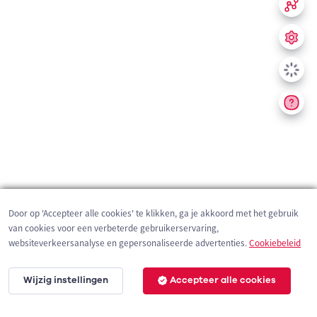
Door op 'Accepteer alle cookies' te klikken, ga je akkoord met het gebruik
van cookies voor een verbeterde gebruikerservaring,
websiteverkeersanalyse en gepersonaliseerde advertenties.
Cookiebeleid
Wijzig instellingen
Accepteer alle cookies
200 m
©
OpenStreetMap
contributors,
Tracestrack