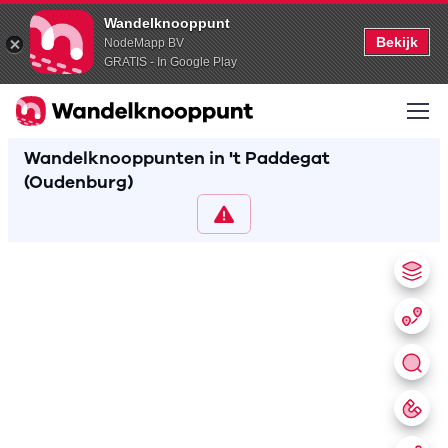
Wandelknooppunt
Bekijk
NodeMapp BV
GRATIS - In Google Play
Wandelknooppunten in 't Paddegat
(Oudenburg)