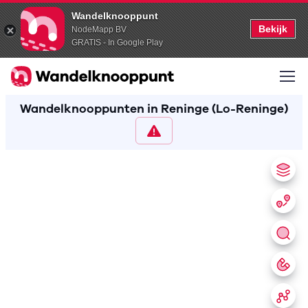
Wandelknooppunt
Bekijk
NodeMapp BV
GRATIS - In Google Play
Wandelknooppunten in Reninge (Lo-Reninge)