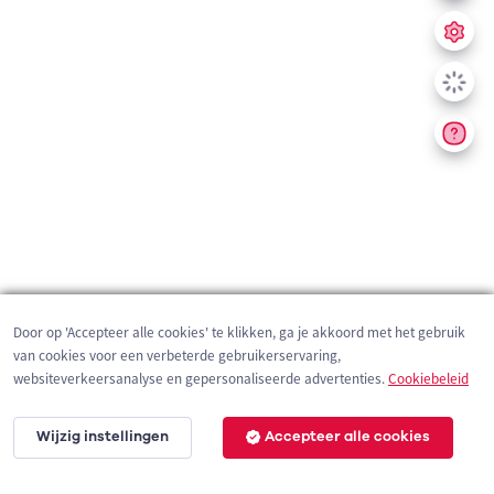
Door op 'Accepteer alle cookies' te klikken, ga je akkoord met het gebruik
van cookies voor een verbeterde gebruikerservaring,
websiteverkeersanalyse en gepersonaliseerde advertenties.
Cookiebeleid
Wijzig instellingen
Accepteer alle cookies
200 m
©
OpenStreetMap
contributors,
Tracestrack