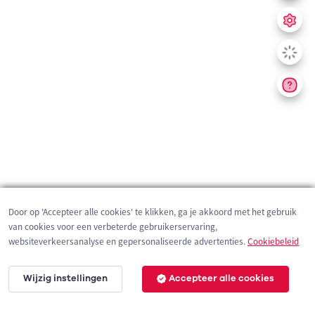
Door op 'Accepteer alle cookies' te klikken, ga je akkoord met het gebruik
van cookies voor een verbeterde gebruikerservaring,
websiteverkeersanalyse en gepersonaliseerde advertenties.
Cookiebeleid
Wijzig instellingen
Accepteer alle cookies
200 m
©
OpenStreetMap
contributors,
Tracestrack