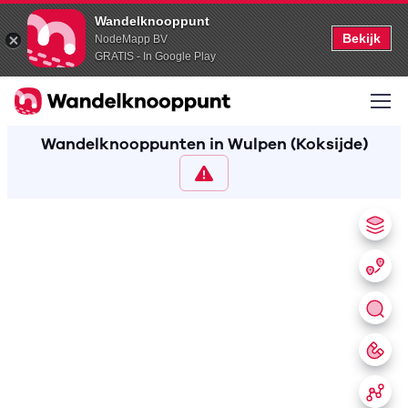
Wandelknooppunt
Bekijk
NodeMapp BV
GRATIS - In Google Play
Wandelknooppunten in Wulpen (Koksijde)