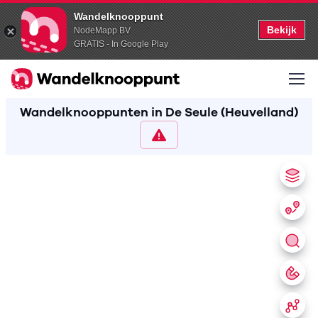
Wandelknooppunt
Bekijk
NodeMapp BV
GRATIS - In Google Play
Wandelknooppunten in De Seule (Heuvelland)