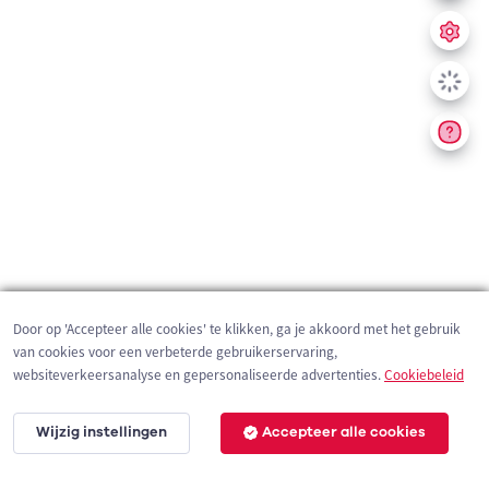
Door op 'Accepteer alle cookies' te klikken, ga je akkoord met het gebruik
van cookies voor een verbeterde gebruikerservaring,
websiteverkeersanalyse en gepersonaliseerde advertenties.
Cookiebeleid
Wijzig instellingen
Accepteer alle cookies
200 m
©
OpenStreetMap
contributors,
Tracestrack